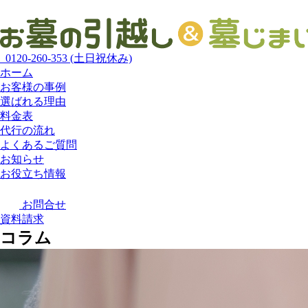
0120-260-353
(土日祝休み)
ホーム
お客様の事例
選ばれる理由
料金表
代行の流れ
よくあるご質問
お知らせ
お役立ち情報
お問合せ
資料請求
コラム