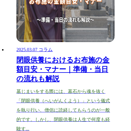
2025.03.07
コラム
閉眼供養におけるお布施の金
額目安・マナー｜準備・当日
の流れも解説
墓じまいをする際には、墓石から魂を抜く
「閉眼供養（へいがんくよう）」という儀式
を執り行い、僧侶に読経してもらうのが一般
的です。しかし、閉眼供養は人生で何度も経
験す...