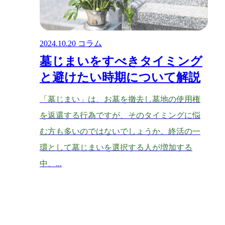
2024.10.20
コラム
墓じまいをすべきタイミング
と避けたい時期について解説
「墓じまい」は、お墓を撤去し墓地の使用権
を返還する行為ですが、そのタイミングに悩
む方も多いのではないでしょうか。終活の一
環として墓じまいを選択する人が増加する
中、...