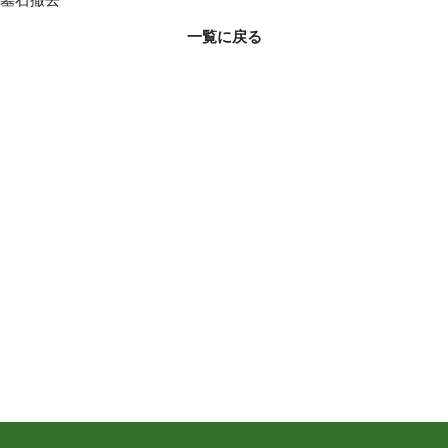
一覧に戻る
電話で相談する
0120-260-353(土日祝休み)
無料で見積りをもらう