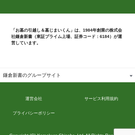
「お墓の引越し＆墓じまいくん」は、1984年創業の株式会
社鎌倉新書（東証プライム上場、証券コード：6184）が運
営しています。
鎌倉新書のグループサイト
日本最大級のお墓ポータルサイト「いいお墓」関連サイト
いいお墓-永代供養墓版-
樹木葬なび
納骨堂なび
運営会社
サービス利用規約
寺院墓地.com
優良 墓石・石材店ガイド
プライバシーポリシー
北海道の霊園
青森県の霊園
岩手県の霊園
宮城県の霊園
秋田県の霊園
山形県の霊園
福島県の霊園
茨城県の霊園