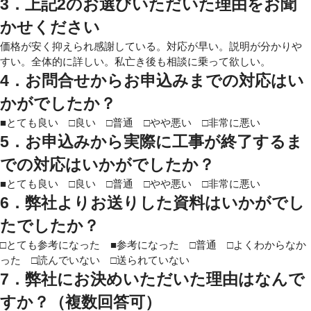
3．上記2のお選びいただいた理由をお聞
かせください
価格が安く抑えられ感謝している。対応が早い。説明が分かりや
すい。全体的に詳しい。私亡き後も相談に乗って欲しい。
4．お問合せからお申込みまでの対応はい
かがでしたか？
■とても良い □良い □普通 □やや悪い □非常に悪い
5．お申込みから実際に工事が終了するま
での対応はいかがでしたか？
■とても良い □良い □普通 □やや悪い □非常に悪い
6．
弊社よりお送りした資料はいかがでし
たでしたか？
□とても参考になった ■参考になった □普通 □よくわからなか
った □読んでいない □送られていない
7．
弊社にお決めいただいた理由はなんで
すか？（複数回答可）