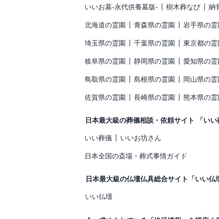
いいお墓-永代供養墓版-
樹木葬なび
納
北海道の霊園
青森県の霊園
岩手県の霊
埼玉県の霊園
千葉県の霊園
東京都の霊
岐阜県の霊園
静岡県の霊園
愛知県の霊
鳥取県の霊園
島根県の霊園
岡山県の霊
佐賀県の霊園
長崎県の霊園
熊本県の霊
日本最大級の葬儀相談・依頼サイト 「いい
いい葬儀
いいお坊さん
日本全国の斎場・葬式事情ガイド
日本最大級の仏壇仏具総合サイト「いい仏
いい仏壇