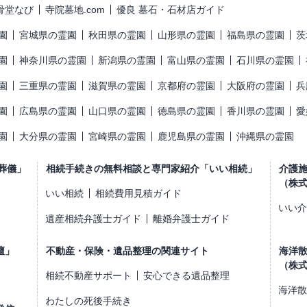
骨堂なび
寺院墓地.com
優良 墓石・石材店ガイド
園
宮城県の霊園
秋田県の霊園
山形県の霊園
福島県の霊園
茨
園
神奈川県の霊園
新潟県の霊園
富山県の霊園
石川県の霊園
園
三重県の霊園
滋賀県の霊園
京都府の霊園
大阪府の霊園
兵
園
広島県の霊園
山口県の霊園
徳島県の霊園
香川県の霊園
愛
園
大分県の霊園
宮崎県の霊園
鹿児島県の霊園
沖縄県の霊園
葬儀」
相続手続きの無料相談と専門家紹介「いい相続」
介護
（株
いい相続
相続費用見積ガイド
いい介
遺産相続弁護士ガイド
離婚弁護士ガイド
壇」
不動産・保険・遺品整理の関連サイト
海洋
（株
相続不動産サポート
安心できる遺品整理
海洋散
わたしの死後手続き