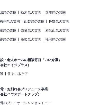
城県の霊園
栃木県の霊園
群馬県の霊園
福井県の霊園
山梨県の霊園
長野県の霊園
庫県の霊園
奈良県の霊園
和歌山県の霊園
媛県の霊園
高知県の霊園
福岡県の霊園
施設・老人ホームの相談窓口「いい介護」
式会社エイジプラス）
護
住まいるケア
散骨・お別れ会プロデュース事業
式会社ハウスボートクラブ）
骨のブルーオーシャンセレモニー