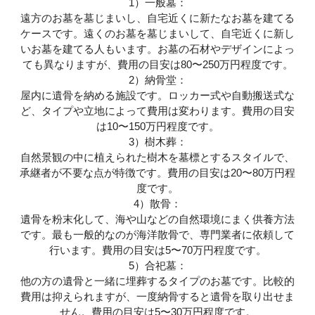
1）一般墓：
遠方のお墓を墓じまいし、自宅近くに新たなお墓を建てる
ケースです。遠くのお墓を墓じまいして、自宅近くに新し
いお墓を建てる人もいます。お墓の石材やデザインによっ
ても異なりますが、費用の目安は80〜250万円程度です。
2）納骨堂：
屋内に遺骨を納める施設です。ロッカー式や自動搬送式な
ど、タイプや立地によって費用は変わります。費用の目安
は10〜150万円程度です。
3）樹木葬：
自然景観の中に植えられた樹木を墓標とするスタイルで、
承継者が不要な点が特徴です。費用の目安は20〜80万円程
度です。
4）散骨：
遺骨を粉末化して、海や山などの自然環境にまく供養方法
です。最も一般的なのが海洋散骨で、専門業者に依頼して
行います。費用の目安は5〜70万円程度です。
5）合祀墓：
他の方の遺骨と一緒に埋葬するタイプのお墓です。比較的
費用は抑えられますが、一度納骨すると遺骨を取り出せま
せん。費用の目安は5〜30万円程度です。