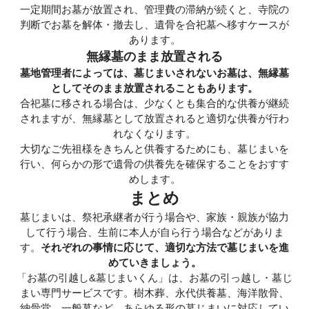
一定期間お墓が放置され、管理費の滞納が続くと、寺院の
判断でお墓を解体・撤去し、遺骨を合祀墓へ移すケースが
あります。
無縁墓のまま放置される
墓地管理者によっては、墓じまいされないお墓は、無縁墓
としてそのまま放置されることもあります。
合祀墓に移される場合は、少なくとも集合的な供養が継続
されますが、無縁墓として放置されると適切な供養が行わ
れなくなります。
大切なご先祖様をきちんと供養するためにも、墓じまいを
行い、何らかの形で遺骨の供養先を確保することをおすす
めします。
まとめ
墓じまいは、祭祀承継者が行う場合や、家族・親族が協力
して行う場合、生前に本人が自ら行う場合などがありま
す。
それぞれの事情に応じて、適切な方法で墓じまいを進
めていきましょう。
「お墓の引越し&墓じまいくん」は、お墓の引っ越し・墓じ
まい専門サービスです。樹木葬、永代供養墓、海洋散骨、
納骨堂、一般墓など、あらゆる形の墓じまいに対応してい