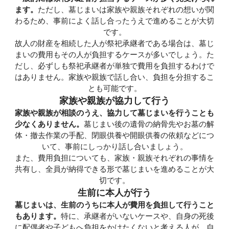
ます。
ただし、墓じまいは家族や親族それぞれの想いが関
わるため、事前によく話し合ったうえで進めることが大切
です。
故人の財産を相続した人が祭祀承継者である場合は、墓じ
まいの費用もその人が負担するケースが多いでしょう。た
だし、必ずしも祭祀承継者が単独で費用を負担するわけで
はありません。家族や親族で話し合い、負担を分担するこ
とも可能です。
家族や親族が協力して行う
家族や親族が相談のうえ、協力して墓じまいを行うことも
少なくありません。
墓じまい後の遺骨の納骨先やお墓の解
体・撤去作業の手配、閉眼供養や開眼供養の依頼などにつ
いて、事前にしっかり話し合いましょう。
また、費用負担についても、家族・親族それぞれの事情を
共有し、全員が納得できる形で墓じまいを進めることが大
切です。
生前に本人が行う
墓じまいは、生前のうちに本人が費用を負担して行うこと
もあります。
特に、承継者がいないケースや、自身の死後
に配偶者や子どもへ負担をかけたくないと考える人が、自