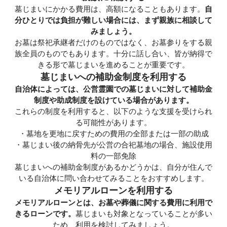
墓じまいにかかる費用は、高額になることもあります。
自
分ひとりでは負担が難しい場合には、まず親族に相談して
みましょう。
お墓は祭祀承継者だけのものではなく、お墓参りをする親
族全員のものでもあります。十分に話し合い、皆が納得で
きる形で墓じまいを進めることが重要です。
墓じまいへの補助金制度を利用する
自治体によっては、公営霊園での墓じまいに対して補助金
制度や助成制度を設けている場合があります。
これらの制度を利用すると、以下のような支援を受けられ
る可能性があります。
・墓地を更地に戻すための費用の全部または一部の助成
・墓じまい後の納骨先が公営の合祀墓地の場合、施設使用
料の一部免除
墓じまいへの補助金制度があるかどうかは、自分が住んで
いる自治体に問い合わせてみることをおすすめします。
メモリアルローンを利用する
メモリアルローンとは、お墓や葬儀に関する費用に利用で
きるローンです。
墓じまいも対象となっていることが多い
ため、利用を検討してみましょう。