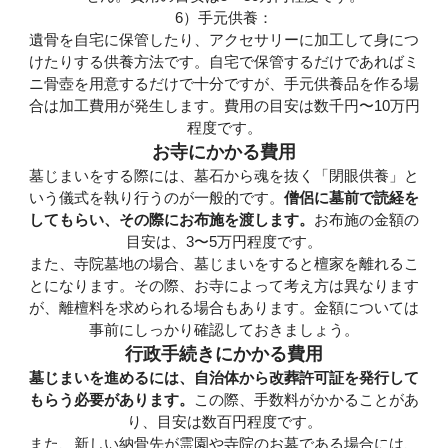
6）手元供養：
遺骨を自宅に保管したり、アクセサリーに加工して身につ
けたりする供養方法です。自宅で保管するだけであればミ
ニ骨壺を用意するだけで十分ですが、手元供養品を作る場
合は加工費用が発生します。費用の目安は数千円〜10万円
程度です。
お寺にかかる費用
墓じまいをする際には、墓石から魂を抜く「閉眼供養」と
いう儀式を執り行うのが一般的です。
僧侶に墓前で読経を
してもらい、その際にお布施を渡します。
お布施の金額の
目安は、3〜5万円程度です。
また、寺院墓地の場合、墓じまいをすると檀家を離れるこ
とになります。その際、お寺によって考え方は異なります
が、離檀料を求められる場合もあります。金額については
事前にしっかり確認しておきましょう。
行政手続きにかかる費用
墓じまいを進めるには、自治体から改葬許可証を発行して
もらう必要があります。
この際、手数料がかかることがあ
り、目安は数百円程度です。
また、新しい納骨先が霊園や寺院のお墓である場合には、