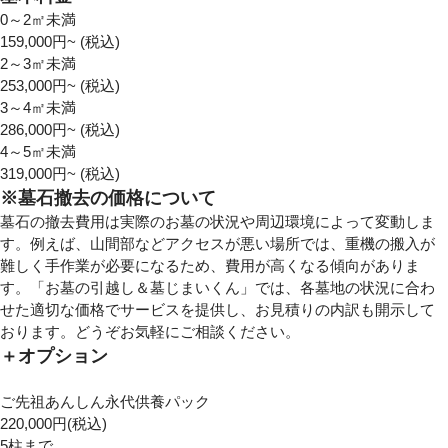
0～2㎡未満
159,000
円~ (税込)
2～3㎡未満
253,000
円~ (税込)
3～4㎡未満
286,000
円~ (税込)
4～5㎡未満
319,000
円~ (税込)
※墓石撤去の価格について
墓石の撤去費用は実際のお墓の状況や周辺環境によって変動しま
す。例えば、山間部などアクセスが悪い場所では、重機の搬入が
難しく手作業が必要になるため、費用が高くなる傾向がありま
す。「お墓の引越し＆墓じまいくん」では、各墓地の状況に合わ
せた適切な価格でサービスを提供し、お見積りの内訳も開示して
おります。どうぞお気軽にご相談ください。
＋オプション
ご先祖あんしん永代供養パック
220,000
円(税込)
5柱まで